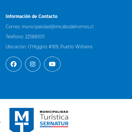
Información de Contacto
Correo:
municipalidad@imcabodehornos.cl
Teléfono:
225881011
Ubicación:
O’Higgins #189, Puerto Williams