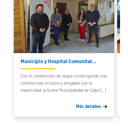
Municipio y Hospital Comunitar…
Q
Con el compromiso de seguir construyendo una
Qu
comuna más inclusiva y amigable con la
Ho
maternidad, la Ilustre Municipalidad de Cabo […]
Mo
Más detalles