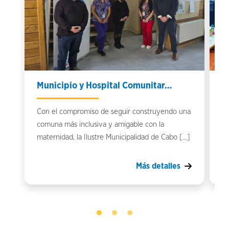
Municipio y Hospital Comunitar…
Q
Con el compromiso de seguir construyendo una
Qu
comuna más inclusiva y amigable con la
Ho
maternidad, la Ilustre Municipalidad de Cabo […]
Mo
Más detalles