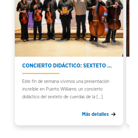
CONCIERTO DIDÁCTICO: SEXTETO …
E
Este fin de semana vivimos una presentación
As
increíble en Puerto Williams: un concierto
en
didáctico del sexteto de cuerdas de la […]
pa
Más detalles