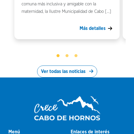
comuna más inclusiva y amigable con la
Ho
maternidad, la Ilustre Municipalidad de Cabo […]
Mo
Más detalles
Ver todas las noticias
Menú
Enlaces de interés