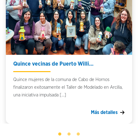
Quince vecinas de Puerto Willi…
Quince mujeres de la comuna de Cabo de Hornos
finalizaron exitosamente el Taller de Modelado en Arcilla,
una iniciativa impulsada […]
Más detalles