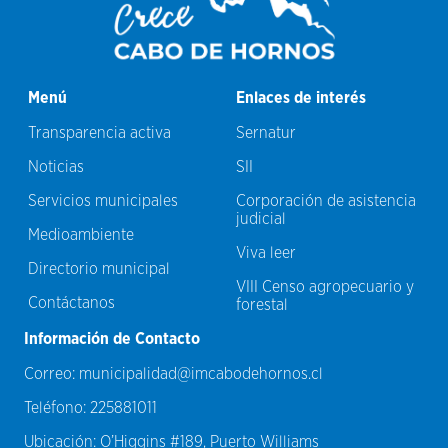
Menú
Enlaces de interés
Transparencia activa
Sernatur
Noticias
SII
Servicios municipales
Corporación de asistencia
judicial
Medioambiente
Viva leer
Directorio municipal
VIII Censo agropecuario y
Contáctanos
forestal
Información de Contacto
Correo:
municipalidad@imcabodehornos.cl
Teléfono:
225881011
Ubicación:
O’Higgins #189, Puerto Williams