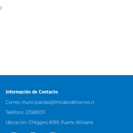
o
Información de Contacto
Correo:
municipalidad@imcabodehornos.cl
Teléfono:
225881011
Ubicación:
O’Higgins #189, Puerto Williams