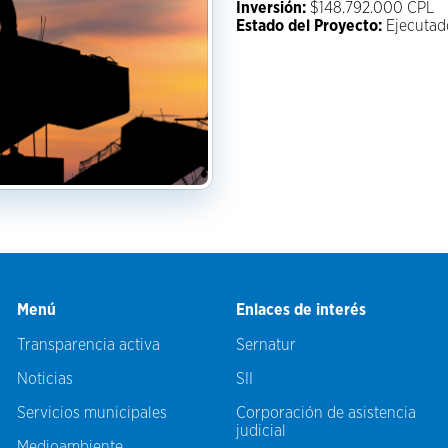
Inversión:
$148.792.000 CPL
Estado del Proyecto:
Ejecutad
Menú
Enlaces de interés
Transparencia activa
Sernatur
Noticias
SII
Servicios municipales
Corporación de asistencia
judicial
Medioambiente