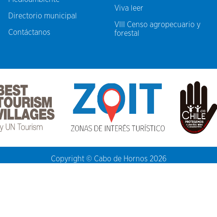
Viva leer
Directorio municipal
VIII Censo agropecuario y
Contáctanos
forestal
Copyright © Cabo de Hornos 2026