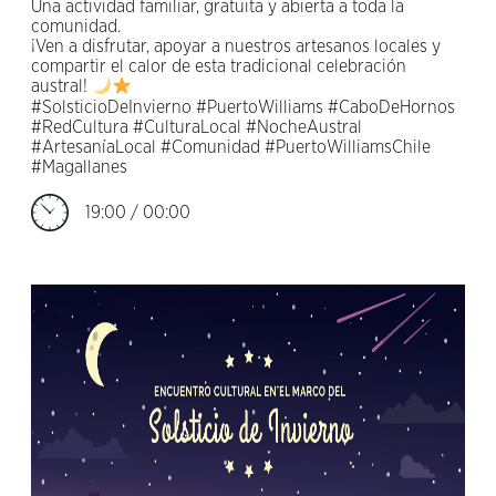
Una actividad familiar, gratuita y abierta a toda la
comunidad.
¡Ven a disfrutar, apoyar a nuestros artesanos locales y
compartir el calor de esta tradicional celebración
austral!
#SolsticioDeInvierno #PuertoWilliams #CaboDeHornos
#RedCultura #CulturaLocal #NocheAustral
#ArtesaníaLocal #Comunidad #PuertoWilliamsChile
#Magallanes
19:00 / 00:00