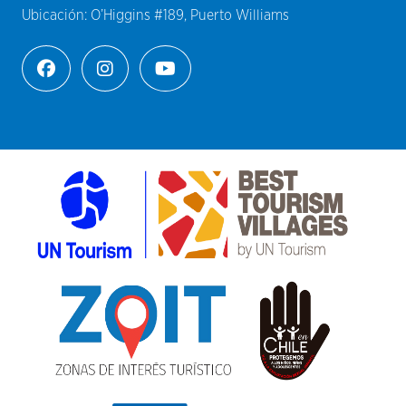
Ubicación:
O’Higgins #189, Puerto Williams