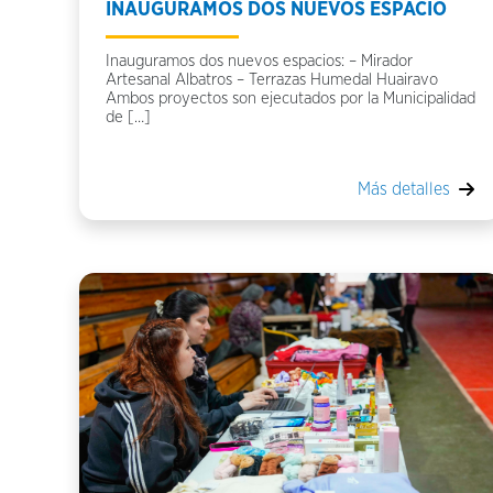
INAUGURAMOS DOS NUEVOS ESPACIO
Inauguramos dos nuevos espacios: – Mirador
Artesanal Albatros – Terrazas Humedal Huairavo
Ambos proyectos son ejecutados por la Municipalidad
de […]
Más detalles