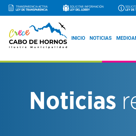
Saltar
al
contenido
INICIO
NOTICIAS
MEDIOA
Noticias
r