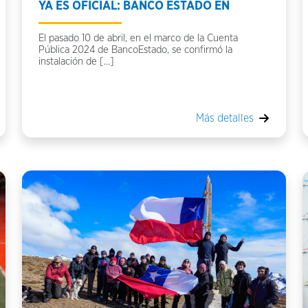
YA ES OFICIAL: BANCO ESTADO EN
El pasado 10 de abril, en el marco de la Cuenta
Pública 2024 de BancoEstado, se confirmó la
instalación de […]
Más detalles